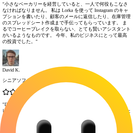
"
小さなベーカリーを経営していると、一人で何役もこなさ
なければなりません。 私は Lorka を使って Instagram のキャ
プションを書いたり、顧客のメールに返信したり、在庫管理
のスプレッドシート作成まで手伝ってもらっています。 ま
るでコーヒーブレイクを取らない、とても賢いアシスタント
がいるようなものです。 今年、私のビジネスにとって最高
の投資でした。
"
David K.
シニアソフトウェアエンジニア
"
DeepSeek の統合こそが、ここでの真の MVP です。 私は、
レガシーコードのスニペットを貼り付けて、可読性向上のた
めにリファクタリングを依頼し、その後 Claude でエッジケ
ースを確認しています。 コンテキストの切り替えを驚くほ
どうまく処理します。 完璧ではありませんが、3つの異なる